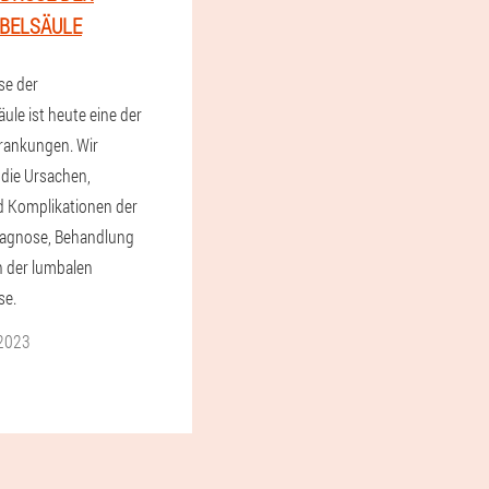
BELSÄULE
se der
ule ist heute eine der
rankungen. Wir
die Ursachen,
 Komplikationen der
iagnose, Behandlung
n der lumbalen
se.
2023