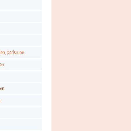
d
den, Karlsruhe
gen
ken
m