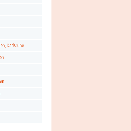
d
den, Karlsruhe
gen
ken
m