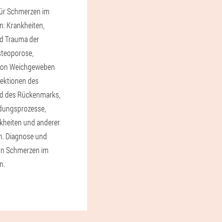
für Schmerzen im
: Krankheiten,
 Trauma der
steoporose,
 von Weichgeweben
fektionen des
nd des Rückenmarks,
ndungsprozesse,
kheiten und anderer
. Diagnose und
on Schmerzen im
n.