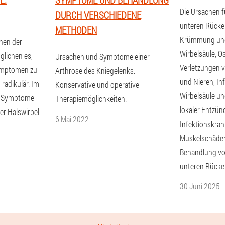
Die Ursachen 
DURCH VERSCHIEDENE
unteren Rücken
METHODEN
Krümmung und
onen der
Wirbelsäule, O
lichen es,
Ursachen und Symptome einer
Verletzungen
Symptomen zu
Arthrose des Kniegelenks.
und Nieren, In
 radikulär. Im
Konservative und operative
Wirbelsäule u
e Symptome
Therapiemöglichkeiten.
lokaler Entzü
er Halswirbel
6 Mai 2022
Infektionskran
Muskelschäden
Behandlung v
unteren Rücke
30 Juni 2025