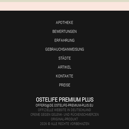
APOTHEKE
BEWERTUNGEN
ERFAHRUNG
GEBRAUCHSANWEISUNG
STÄDTE
ARTIKEL
KONTAKTE
PREISE
OSTELIFE PREMIUM PLUS
OFFERS@DE.OSTELIFE-PREMIUM-PLUS.EU
OFFIZIELLE WEBSITE IN DEUTSCHLAND
CREME GEGEN GELENK- UND RÜCKENSCHMERZEN
ORIGINAL-PRODUKT
2026 © ALLE RECHTE VORBEHALTEN