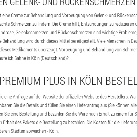
EN GELENK- UND RÜCKENSCHMERZEN
st eine Creme zur Behandlung und Vorbeugung von Gelenk- und Rückenschm
chte Schmerzen zu lindern. Die Creme hilft, Entzündungen zu reduzieren
ndrose, Gelenkschmerzen und Rückenschmerzen sind wichtige Probleme, d
e Behandlung wird durch dieses Mittel bereitgestellt. Viele Menschen in D
ät dieses Medikaments überzeugt. Vorbeugung und Behandlung von Schmerz
aufe ich Sahne in Köln (Deutschland)?
 PREMIUM PLUS IN KÖLN BESTE
e eine Anfrage auf der Website der offiziellen Website des Herstellers. Wa
aren Sie die Details und füllen Sie einen Lieferantrag aus (Sie können alle
ten Sie eine Bestellung und bezahlen Sie die Ware nach Erhalt zu einem für 
h Erhalt des Pakets die Bestellung zu bezahlen. Die Kosten für die Lieferung
eren Städten abweichen - Köln.