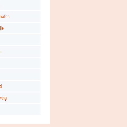
t
shafen
lle
n
nd
weig