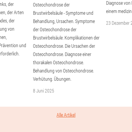
Diagnose von
nks, der
Osteochondrose der
einem medizin
en, der Arten
Brustwirbelsäule - Symptome und
des, der
Behandlung, Ursachen. Symptome
23 Dezember 
lung von
der Osteochondrose der
nen,
Brustwirbelsäule. Komplikationen der
, Prävention und
Osteochondrose. Die Ursachen der
forderlich.
Osteochondrose. Diagnose einer
thorakalen Osteochondrose.
Behandlung von Osteochondrose.
Verhütung. Übungen.
8 Juni 2025
Alle Artikel