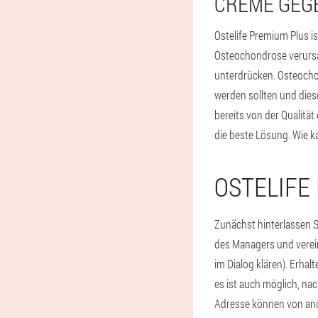
CREME GEG
Ostelife Premium Plus i
Osteochondrose verursa
unterdrücken. Osteocho
werden sollten und dies
bereits von der Qualit
die beste Lösung. Wie k
OSTELIFE
Zunächst hinterlassen Si
des Managers und vereinb
im Dialog klären). Erhal
es ist auch möglich, nac
Adresse können von and