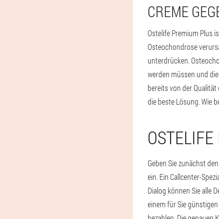
CREME GEG
Ostelife Premium Plus i
Osteochondrose verursa
unterdrücken. Osteocho
werden müssen und diese
bereits von der Qualit
die beste Lösung. Wie b
OSTELIFE
Geben Sie zunächst den 
ein. Ein Callcenter-Spez
Dialog können Sie alle D
einem für Sie günstigen 
bezahlen. Die genauen K