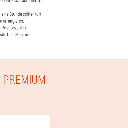
en Ihre Kontaktdaten in
, eine Stunde später ruft
u arrangieren.
r Post bezahlen.
site bestellen und
E PREMIUM