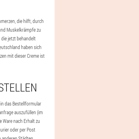
erzen, die hilft, durch
 und Muskelkrämpfe zu
ie jetzt behandelt
Deutschland haben sich
en mit dieser Creme ist
ESTELLEN
in das Bestellformular
ranfrage auszufüllen (im
ie Ware nach Erhalt zu
urier oder per Post
n anderen Städten