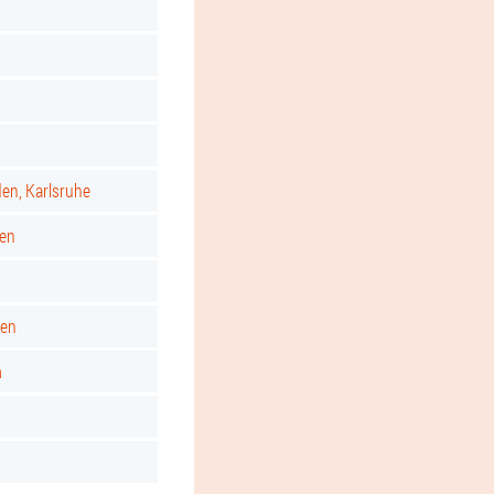
d
den, Karlsruhe
gen
ken
m