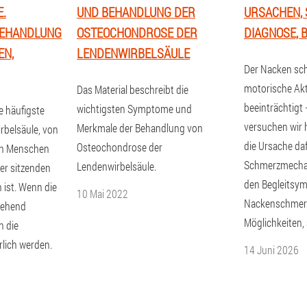
.
UND BEHANDLUNG DER
URSACHEN,
BEHANDLUNG
OSTEOCHONDROSE DER
DIAGNOSE,
EN,
LENDENWIRBELSÄULE
Der Nacken sc
motorische Akti
Das Material beschreibt die
beeinträchtigt 
wichtigsten Symptome und
e häufigste
versuchen wir 
Merkmale der Behandlung von
rbelsäule, von
die Ursache daf
Osteochondrose der
von Menschen
Schmerzmecha
Lendenwirbelsäule.
er sitzenden
den Begleitsy
 ist. Wenn die
10 Mai 2022
Nackenschmer
gehend
Möglichkeiten, 
n die
lich werden.
14 Juni 2026