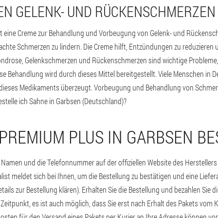
EN GELENK- UND RÜCKENSCHMERZEN
st eine Creme zur Behandlung und Vorbeugung von Gelenk- und Rückenschm
chte Schmerzen zu lindern. Die Creme hilft, Entzündungen zu reduzieren
ndrose, Gelenkschmerzen und Rückenschmerzen sind wichtige Probleme, d
 Behandlung wird durch dieses Mittel bereitgestellt. Viele Menschen in 
ät dieses Medikaments überzeugt. Vorbeugung und Behandlung von Schmerz
estelle ich Sahne in Garbsen (Deutschland)?
 PREMIUM PLUS IN GARBSEN B
Namen und die Telefonnummer auf der offiziellen Website des Herstellers 
ialist meldet sich bei Ihnen, um die Bestellung zu bestätigen und eine Liefe
etails zur Bestellung klären). Erhalten Sie die Bestellung und bezahlen Sie d
Zeitpunkt, es ist auch möglich, dass Sie erst nach Erhalt des Pakets vom K
osten für den Versand eines Pakets per Kurier an Ihre Adresse können vo