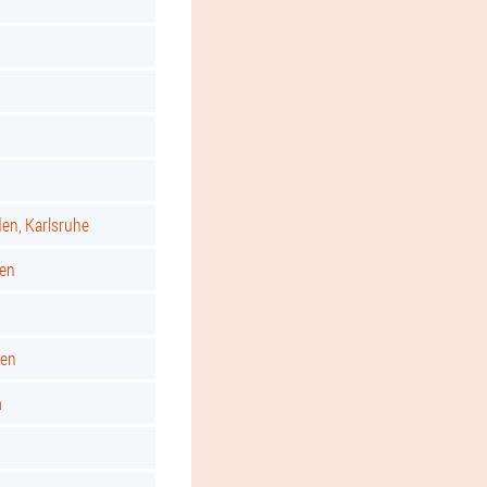
d
den, Karlsruhe
gen
ken
m