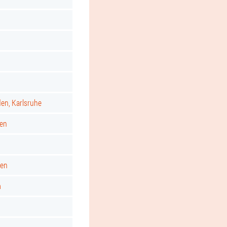
d
den, Karlsruhe
gen
ken
m