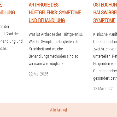
,
ARTHROSE DES
OSTEOCHON
NDLUNG
HÜFTGELENKS: SYMPTOME
HALSWIRBE
UND BEHANDLUNG
SYMPTOME
en der
nd Grad der
Was ist Arthrose des Hüftgelenks.
Klinische Mani
Behandlung und
Welche Symptome begleiten die
Osteochondrose
ose.
Krankheit und welche
zwei Arten vo
Behandlungsmethoden sind so
unterteilen: Re
wirksam wie möglich?
Folgenden wer
Osteochondros
22 Mai 2025
gesondert betr
13 Mai 2022
Alle Artikel