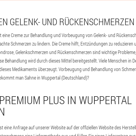
EN GELENK- UND RÜCKENSCHMERZEN
st eine Creme zur Behandlung und Vorbeugung von Gelenk- und Rückenschm
chte Schmerzen zu lindern. Die Creme hilft, Entzündungen zu reduzieren
ndrose, Gelenkschmerzen und Rückenschmerzen sind wichtige Probleme, d
 Behandlung wird durch dieses Mittel bereitgestellt. Viele Menschen in 
ät dieses Medikaments überzeugt. Vorbeugung und Behandlung von Schmerz
bekommt man Sahne in Wuppertal (Deutschland)?
 PREMIUM PLUS IN WUPPERTAL
N
t eine Anfrage auf unserer Website auf der offiziellen Website des Herstell
nternehmens eine Liefermethode aus und füllen Sie einen Lieferantrag aus (