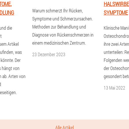
TOME,
HALSWIRBE
Warum schmerzt Ihr Rücken,
NDLUNG
SYMPTOME
Symptome und Schmerzursachen.
Methoden zur Behandlung und
und die
Klinische Mani
Diagnose von Rückenschmerzen in
st
Osteochondros
einem medizinischen Zentrum.
sem Artikel
ihre zwei Art
ufinden, was
unterteilen: Re
23 Dezember 2023
 könnte. Der
Folgenden we
 hängt von
der Osteochon
 ab. Arten von
gesondert bet
d
13 Mai 2022
eseitigen.
Alle Artikel