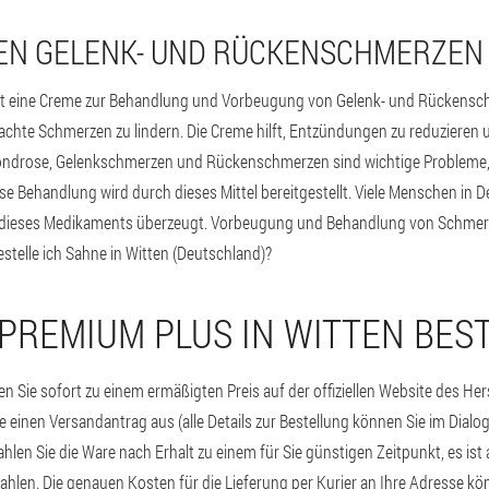
EN GELENK- UND RÜCKENSCHMERZEN
st eine Creme zur Behandlung und Vorbeugung von Gelenk- und Rückenschm
chte Schmerzen zu lindern. Die Creme hilft, Entzündungen zu reduzieren
ndrose, Gelenkschmerzen und Rückenschmerzen sind wichtige Probleme, d
 Behandlung wird durch dieses Mittel bereitgestellt. Viele Menschen in 
ät dieses Medikaments überzeugt. Vorbeugung und Behandlung von Schmerz
stelle ich Sahne in Witten (Deutschland)?
 PREMIUM PLUS IN WITTEN BES
n Sie sofort zu einem ermäßigten Preis auf der offiziellen Website des Hers
e einen Versandantrag aus (alle Details zur Bestellung können Sie im Dialog 
hlen Sie die Ware nach Erhalt zu einem für Sie günstigen Zeitpunkt, es ist
zahlen. Die genauen Kosten für die Lieferung per Kurier an Ihre Adresse k