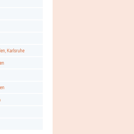
d
den, Karlsruhe
gen
ken
m