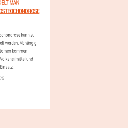
DELT MAN
 OSTEOCHONDROSE
eochondrose kann zu
lt werden. Abhängig
ptomen kommen
Volksheilmittel und
insatz.
025