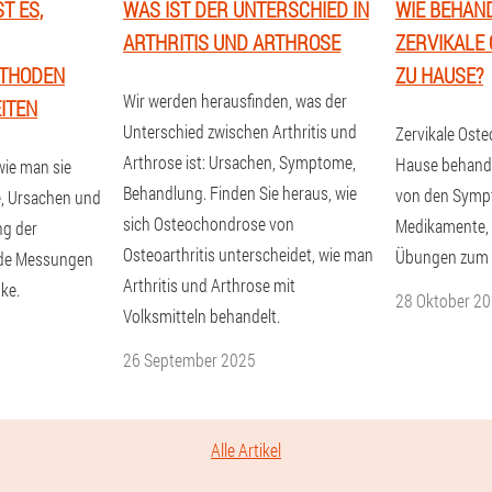
T ES,
WAS IST DER UNTERSCHIED IN
WIE BEHAN
ARTHRITIS UND ARTHROSE
ZERVIKALE
THODEN
ZU HAUSE?
Wir werden herausfinden, was der
ITEN
Unterschied zwischen Arthritis und
Zervikale Ost
Arthrose ist: Ursachen, Symptome,
Hause behande
wie man sie
Behandlung. Finden Sie heraus, wie
von den Sym
, Ursachen und
sich Osteochondrose von
Medikamente, 
ng der
Osteoarthritis unterscheidet, wie man
Übungen zum E
nde Messungen
Arthritis und Arthrose mit
ke.
28 Oktober 2
Volksmitteln behandelt.
26 September 2025
Alle Artikel