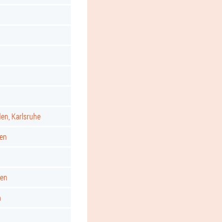
d
den, Karlsruhe
gen
ken
m