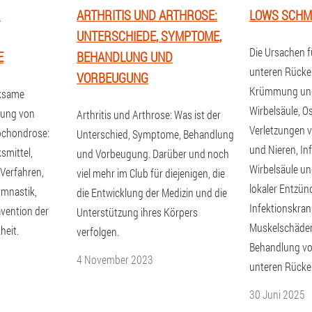
R
ARTHRITIS UND ARTHROSE:
LOWS SCHM
UNTERSCHIEDE, SYMPTOME,
Die Ursachen 
E
BEHANDLUNG UND
unteren Rücken
VORBEUGUNG
Krümmung und
rksame
Wirbelsäule, O
lung von
Arthritis und Arthrose: Was ist der
Verletzungen
ochondrose:
Unterschied, Symptome, Behandlung
und Nieren, In
smittel,
und Vorbeugung. Darüber und noch
Wirbelsäule u
Verfahren,
viel mehr im Club für diejenigen, die
lokaler Entzü
ymnastik,
die Entwicklung der Medizin und die
Infektionskran
ävention der
Unterstützung ihres Körpers
Muskelschäden
heit.
verfolgen.
Behandlung v
4 November 2023
unteren Rücke
30 Juni 2025