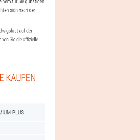
 einem für Sie günstigen
chten sich nach der
dwigslust auf der
n Sie die offizielle
IE KAUFEN
MIUM PLUS