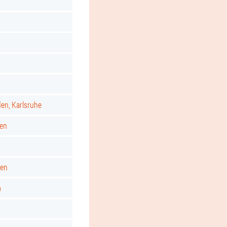
d
den, Karlsruhe
gen
ken
m