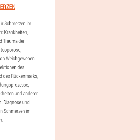
ERZEN
für Schmerzen im
: Krankheiten,
 Trauma der
steoporose,
 von Weichgeweben
fektionen des
nd des Rückenmarks,
ndungsprozesse,
kheiten und anderer
. Diagnose und
on Schmerzen im
n.