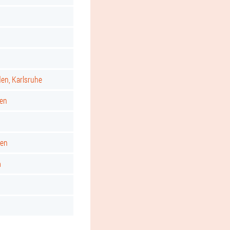
d
den, Karlsruhe
gen
ken
m