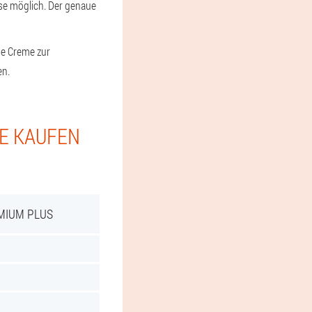
sse möglich. Der genaue
ine Creme zur
en.
IE KAUFEN
MIUM PLUS