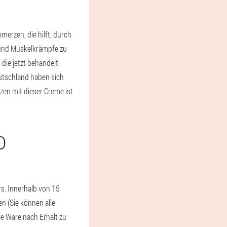
erzen, die hilft, durch
 und Muskelkrämpfe zu
ie jetzt behandelt
eutschland haben sich
en mit dieser Creme ist
D
rs. Innerhalb von 15
n (Sie können alle
ie Ware nach Erhalt zu