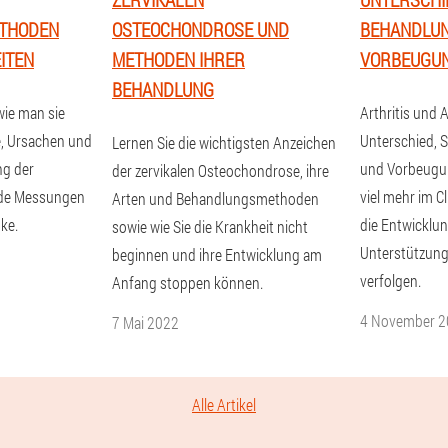
THODEN
OSTEOCHONDROSE UND
BEHANDLU
ITEN
METHODEN IHRER
VORBEUGU
BEHANDLUNG
wie man sie
Arthritis und 
, Ursachen und
Unterschied,
Lernen Sie die wichtigsten Anzeichen
ng der
und Vorbeugu
der zervikalen Osteochondrose, ihre
nde Messungen
viel mehr im Cl
Arten und Behandlungsmethoden
ke.
die Entwicklun
sowie wie Sie die Krankheit nicht
Unterstützung
beginnen und ihre Entwicklung am
verfolgen.
Anfang stoppen können.
4 November 2
7 Mai 2022
Alle Artikel