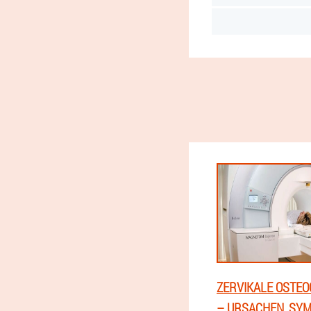
ZERVIKALE OSTE
– URSACHEN, SY