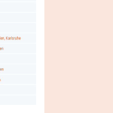
d
den, Karlsruhe
gen
ken
m