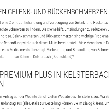
EN GELENK- UND RÜCKENSCHMERZEN
st eine Creme zur Behandlung und Vorbeugung von Gelenk- und Rückenschm
chte Schmerzen zu lindern. Die Creme hilft, Entzündungen zu reduzieren
ndrose, Gelenkschmerzen und Rückenschmerzen sind wichtige Probleme, d
 Behandlung wird durch dieses Mittel bereitgestellt. Viele Menschen in 
ät dieses Medikaments überzeugt. Vorbeugung und Behandlung von Schmerz
bekommt man Sahne in Kelsterbach (Deutschland)?
 PREMIUM PLUS IN KELSTERBA
N
en Antrag auf der Website der offiziellen Website des Herstellers aus. Wähl
sandantrag aus (alle Details zur Bestellung können Sie im Dialog klären). Erh