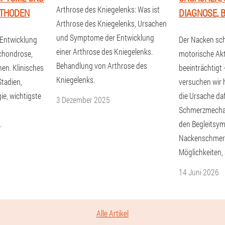
Arthrose des Kniegelenks: Was ist
THODEN
DIAGNOSE,
Arthrose des Kniegelenks, Ursachen
und Symptome der Entwicklung
Entwicklung
Der Nacken sc
einer Arthrose des Kniegelenks.
ochondrose,
motorische Akti
Behandlung von Arthrose des
en. Klinisches
beeinträchtigt 
Kniegelenks.
Stadien,
versuchen wir 
ie, wichtigste
die Ursache daf
3 Dezember 2025
Schmerzmecha
.
den Begleitsy
Nackenschmer
Möglichkeiten, 
14 Juni 2026
Alle Artikel