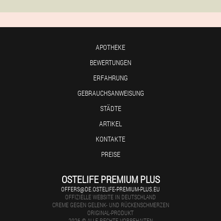
APOTHEKE
BEWERTUNGEN
ERFAHRUNG
GEBRAUCHSANWEISUNG
STÄDTE
ARTIKEL
KONTAKTE
PREISE
OSTELIFE PREMIUM PLUS
OFFERS@DE.OSTELIFE-PREMIUM-PLUS.EU
OFFIZIELLE WEBSITE IN DEUTSCHLAND
CREME GEGEN GELENK- UND RÜCKENSCHMERZEN
ORIGINAL-PRODUKT
2026 © ALLE RECHTE VORBEHALTEN